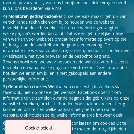
over de privacy policy van ons bedrijf en specifieke vragen heeft,
kun u ons benaderen via e-mail.
4) Monitoren gedrag
bezoeker
Onze website maakt gebruik van
verschillende technieken om bij te houden wie de website
bezoekt, hoe deze bezoeker zich op de website gedraagt en
welke pagina’s worden bezocht. Dat is een gebruikelijke manier
van werken voor websites omdat het informatie oplevert op die
bijdraagt aan de kwaliteit van de gebruikerservaring. De
informatie die we, via cookies, registreren, bestaat uit onder meer
IP-adressen, het type browser en de bezochte pagina’s.
Tevens monitoren we waar bezoekers de website voor het eerst
bezoeken en vanaf welke pagina ze vertrekken. Deze informatie
houden we anoniem bij en is niet gekoppeld aan andere
persoonlijke informatie.
5) Gebruik van cookies
We
plaatsen cookies bij bezoekers via
facebook, niet op onze eigen website. Facebook doet dit om
informatie te verzamelen over de pagina’s die gebruikers op onze
website bezoeken, om bij te houden hoe vaak bezoekers terug
komen en om te zien welke pagina’s het goed doen op de
website. Ook houden ze bij welke informatie de browser deelt.
6) Cookies uitschakelen
U kunt er voor kiezen om cookies uit te
Cookie-beleid
schakelen. Dat doet u door gebruik te maken de mogelijkheden